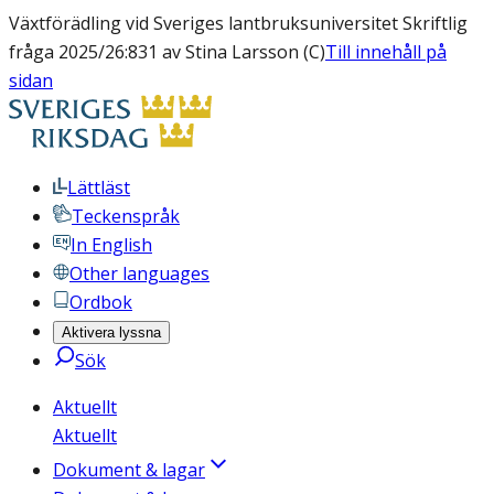
Växtförädling vid Sveriges lantbruksuniversitet Skriftlig
fråga 2025/26:831 av Stina Larsson (C)
Till innehåll på
sidan
Lättläst
Teckenspråk
In English
Other languages
Ordbok
Aktivera lyssna
Sök
Aktuellt
Aktuellt
Dokument & lagar