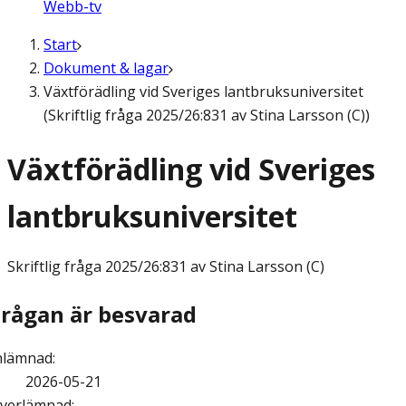
Webb-tv
Start
Dokument & lagar
Växtförädling vid Sveriges lantbruksuniversitet
(Skriftlig fråga 2025/26:831 av Stina Larsson (C))
Växtförädling vid Sveriges
lantbruksuniversitet
Skriftlig fråga
2025/26:831 av Stina Larsson (C)
Frågan är besvarad
nlämnad
:
2026-05-21
verlämnad
: