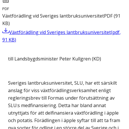
PDF
Växtförädling vid Sveriges lantbruksuniversitet
PDF
(
91
KB
)
Växtförädling vid Sveriges lantbruksuniversitet
(
pdf
,
91
KB
)
till Landsbygdsminister Peter Kullgren (KD)
Sveriges lantbruksuniversitet, SLU, har ett särskilt
anslag för viss växtförädlingsverksamhet enligt
regleringsbrev till Formas under förutsättning av
SLU:s medfinansiering. Detta har bland annat
utnyttjats för att delfinansiera växtförädling i äpple
och potatis. Förädlingen i äpple syftar till att ta fram
nya sorter för odling i en större del av Sverige och i