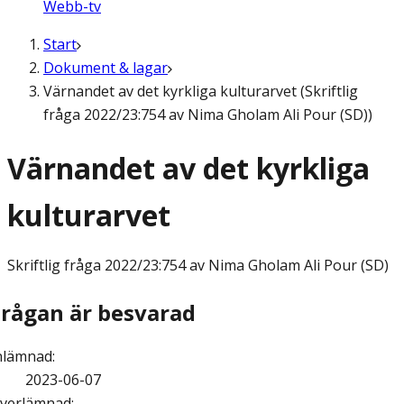
Webb-tv
Start
Dokument & lagar
Värnandet av det kyrkliga kulturarvet (Skriftlig
fråga 2022/23:754 av Nima Gholam Ali Pour (SD))
Värnandet av det kyrkliga
kulturarvet
Skriftlig fråga
2022/23:754 av Nima Gholam Ali Pour (SD)
Frågan är besvarad
nlämnad
:
2023-06-07
verlämnad
: