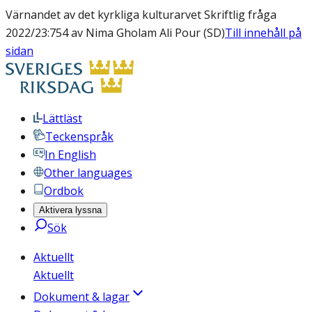
Värnandet av det kyrkliga kulturarvet Skriftlig fråga
2022/23:754 av Nima Gholam Ali Pour (SD)
Till innehåll på
sidan
Lättläst
Teckenspråk
In English
Other languages
Ordbok
Aktivera lyssna
Sök
Aktuellt
Aktuellt
Dokument & lagar