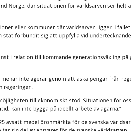
and Norge, där situationen för världsarven ser helt 
egioner eller kommuner där världsarven ligger. I falle
stat förbundit sig att uppfylla vid undertecknandet
nst i relation till kommande generationsväxling på 
n menar inte agerar genom att äska pengar från rege
n regeringen.
jligheten till ekonomiskt stöd. Situationen för oss
id, kan inte bygga på ideellt arbete av ägarna.”
025 avsatt medel öronmärkta för de svenska världsa
ar sin del av ansvaret för de svenska världsarven.