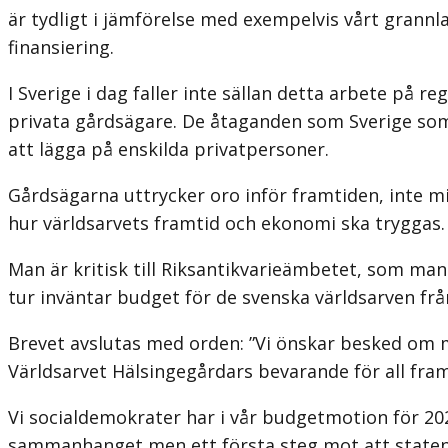
är tydligt i jämförelse med exempelvis vårt grannl
finansiering.
I Sverige i dag faller inte sällan detta arbete på r
privata gårdsägare. De åtaganden som Sverige som 
att lägga på enskilda privatpersoner.
Gårdsägarna uttrycker oro inför framtiden, inte mi
hur världsarvets framtid och ekonomi ska tryggas.
Man är kritisk till Riksantikvarieämbetet, som ma
tur inväntar budget för de svenska världsarven frå
Brevet avslutas med orden: ”Vi önskar besked om mö
Världsarvet Hälsingegårdars bevarande för all framt
Vi socialdemokrater har i vår budgetmotion för 2
sammanhanget men ett första steg mot att staten t