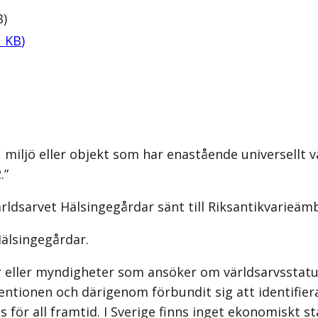
B
)
1
KB
)
ts, miljö eller objekt som har enastående universell
.”
ärldsarvet Hälsingegårdar sänt till Riksantikvarieäm
Hälsingegårdar.
r eller myndigheter som ansöker om världsarvsstatu
tionen och därigenom förbundit sig att identifiera,
för all framtid. I Sverige finns inget ekonomiskt st