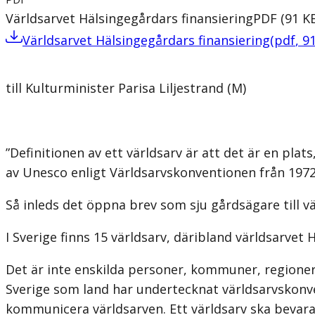
Världsarvet Hälsingegårdars finansiering
PDF
(
91
K
Världsarvet Hälsingegårdars finansiering
(
pdf
,
9
till Kulturminister Parisa Liljestrand (M)
”Definitionen av ett världsarv är att det är en pla
av Unesco enligt Världsarvskonventionen från 1972
Så inleds det öppna brev som sju gårdsägare till v
I Sverige finns 15 världsarv, däribland världsarvet 
Det är inte enskilda personer, kommuner, regione
Sverige som land har undertecknat världsarvskonven
kommunicera världsarven. Ett världsarv ska bevaras 