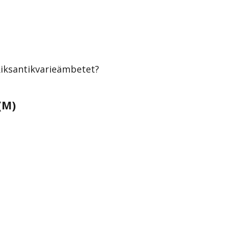
 Riksantikvarieämbetet?
(M)