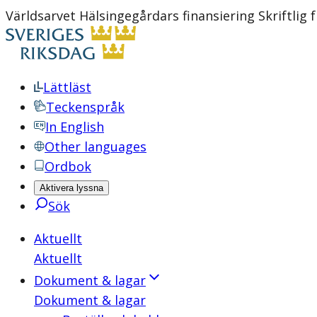
Världsarvet Hälsingegårdars finansiering Skriftlig 
Lättläst
Teckenspråk
In English
Other languages
Ordbok
Aktivera lyssna
Sök
Aktuellt
Aktuellt
Dokument & lagar
Dokument & lagar