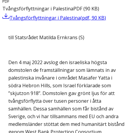
PDF
Tvångsförflyttningar i Palestina
PDF
(
90
KB
)
Tvångsförflyttningar i Palestina
(
pdf
,
90
KB
)
till Statsrådet Matilda Ernkrans (S)
Den 4 maj 2022 avslog den israeliska högsta
domstolen de framställningar som lämnats in av
palestinska invånare i området Masafer Yatta i
södra Hebron Hills, som Israel förklarade som
”skjutzon 918”. Domstolen gav grönt ljus för att
tvångsförflytta över tusen personer i åtta
samhällen. Dessa samhällen som får bistånd av
Sverige, och vi har tillsammans med EU och andra
medlemsländer stöttat dem med humanitärt bistånd
genom West Bank Protection Consortium.