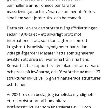
Samhällena är nu i omedelbar fara för
massrivningar, och invånarna kommer att förlora
sina hem samt jordbruks- och betesmark.
Detta skulle vara den största tvångsförflyttningen
sedan 1970-talet – ett allvarligt brott mot
internationell rätt, som kan lagföras som ett
krigsbrott. Israeliska myndigheter har redan
vidtagit åtgärder i Masafer Yatta som signalerar
avsikten att driva ut invånarna från sina hem.
Konsortiet har rapporterat en ökad militär närvaro
och press på invånarna, och förstörelse av minst 27
strukturer inklusive 16 givarfinansierade strukturer
och 12 hem.
År 2021 rev och beslagtog israeliska myndigheter
ett rekordstort antal humanitära
biståndsstrukturer som finansierats av EU och