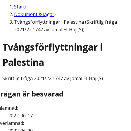
Start
Dokument & lagar
Tvångsförflyttningar i Palestina (Skriftlig fråga
2021/22:1747 av Jamal El-Haj (S))
Tvångsförflyttningar i
Palestina
Skriftlig fråga
2021/22:1747 av Jamal El-Haj (S)
Frågan är besvarad
nlämnad
:
2022-06-17
verlämnad
:
2022-06-20