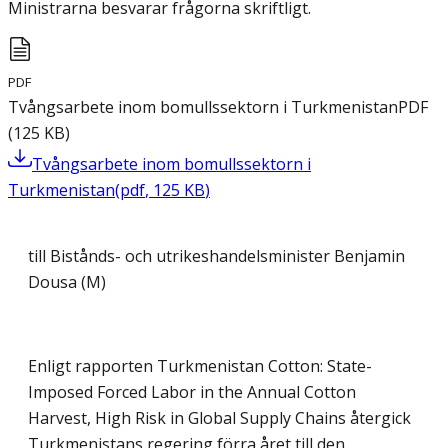
Ministrarna besvarar frågorna skriftligt.
PDF
Tvångsarbete inom bomullssektorn i Turkmenistan
PDF
(
125
KB
)
Tvångsarbete inom bomullssektorn i
Turkmenistan
(
pdf
,
125
KB
)
till Bistånds- och utrikeshandelsminister Benjamin
Dousa (M)
Enligt rapporten
Turkmenistan Cotton: State-
Imposed Forced Labor in the Annual Cotton
Harvest, High Risk in Global Supply Chains
återgick
Turkmenistans regering förra året till den