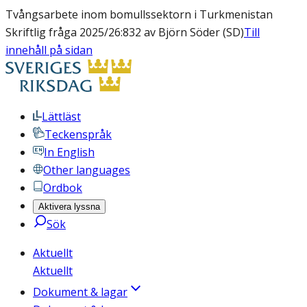
Tvångsarbete inom bomullssektorn i Turkmenistan
Skriftlig fråga 2025/26:832 av Björn Söder (SD)
Till
innehåll på sidan
Lättläst
Teckenspråk
In English
Other languages
Ordbok
Aktivera lyssna
Sök
Aktuellt
Aktuellt
Dokument & lagar