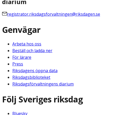
diarium
registrator.riksdagsforvaltningen@riksdagen.se
Genvägar
Arbeta hos oss
Beställ och ladda ner
För lärare
Press
Riksdagens öppna data
Riksdagsbiblioteket
Riksdagsförvaltningens diarium
Följ Sveriges riksdag
Bluesky