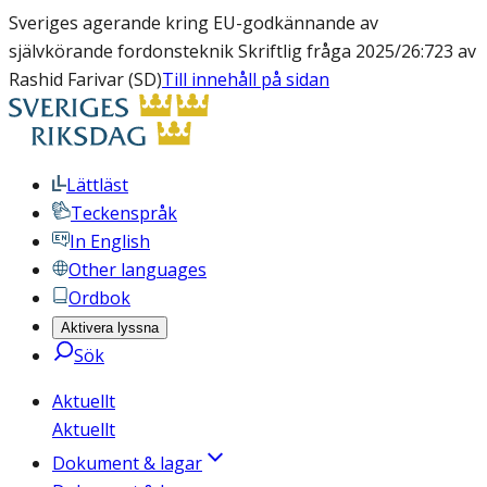
Sveriges agerande kring EU-godkännande av
självkörande fordonsteknik Skriftlig fråga 2025/26:723 av
Rashid Farivar (SD)
Till innehåll på sidan
Lättläst
Teckenspråk
In English
Other languages
Ordbok
Aktivera lyssna
Sök
Aktuellt
Aktuellt
Dokument & lagar