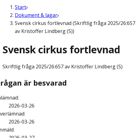
Start
Dokument & lagar
Svensk cirkus fortlevnad (Skriftlig fråga 2025/26:657
av Kristoffer Lindberg (S))
Svensk cirkus fortlevnad
Skriftlig fråga
2025/26:657 av Kristoffer Lindberg (S)
Frågan är besvarad
nlämnad
:
2026-03-26
verlämnad
:
2026-03-26
nmäld
:
2026-03-27