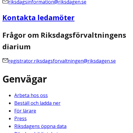
riksdagsinformation@riksdagen.se
Kontakta ledamöter
Frågor om Riksdagsförvaltningens
diarium
registrator.riksdagsforvaltningen@riksdagen.se
Genvägar
Arbeta hos oss
Beställ och ladda ner
För lärare
Press
Riksdagens öppna data