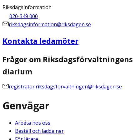
Riksdagsinformation
020-349 000
riksdagsinformation@riksdagen.se
Kontakta ledamöter
Frågor om Riksdagsförvaltningens
diarium
registrator.riksdagsforvaltningen@riksdagen.se
Genvägar
Arbeta hos oss
Beställ och ladda ner
För lärare