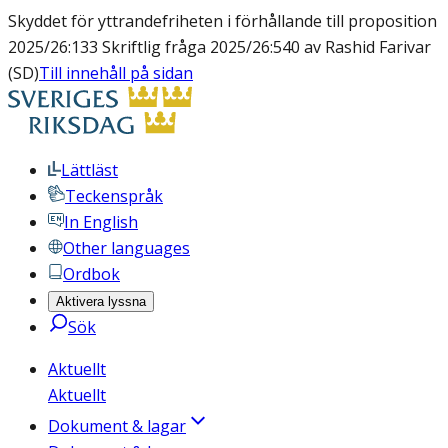
Skyddet för yttrandefriheten i förhållande till proposition
2025/26:133 Skriftlig fråga 2025/26:540 av Rashid Farivar
(SD)
Till innehåll på sidan
Lättläst
Teckenspråk
In English
Other languages
Ordbok
Aktivera lyssna
Sök
Aktuellt
Aktuellt
Dokument & lagar