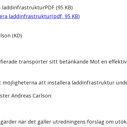
a laddinfrastruktur
PDF
(
95
KB
)
era laddinfrastruktur
(
pdf
,
95
KB
)
lson (KD)
ifierade transporter sitt betänkande
Mot en effektiv
t möjligheterna att installera laddinfrastruktur unde
ister Andreas Carlson:
tgärder när det gäller utredningens förslag om utöka