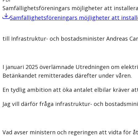
Samfällighetsföreningars möjligheter att installer
Samfällighetsföreningars möjligheter att install
till Infrastruktur- och bostadsminister Andreas Car
I januari 2025 överlämnade Utredningen om elektr
Betänkandet remitterades därefter under våren.
En tydlig ambition att öka antalet elbilar kräver at
Jag vill därför fråga infrastruktur- och bostadsmin
Vad avser ministern och regeringen att vidta för å