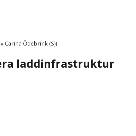
av Carina Ödebrink (S))
era laddinfrastruktur