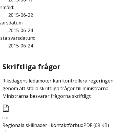
nmäld
:
2015-06-22
varsdatum
:
2015-06-24
ista svarsdatum
:
2015-06-24
Skriftliga frågor
Riksdagens ledamöter kan kontrollera regeringen
genom att ställa skriftliga frågor till ministrarna.
Ministrarna besvarar frågorna skriftligt.
PDF
Regionala skillnader i kontaktförbud
PDF
(
69
KB
)