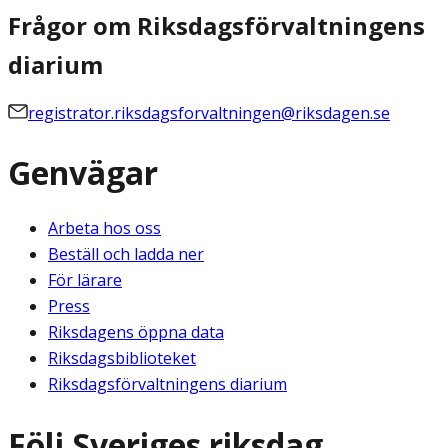
Frågor om Riksdagsförvaltningens
diarium
registrator.riksdagsforvaltningen@riksdagen.se
Genvägar
Arbeta hos oss
Beställ och ladda ner
För lärare
Press
Riksdagens öppna data
Riksdagsbiblioteket
Riksdagsförvaltningens diarium
Följ Sveriges riksdag