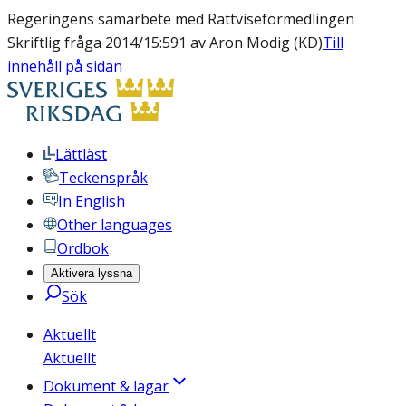
Regeringens samarbete med Rättviseförmedlingen
Skriftlig fråga 2014/15:591 av Aron Modig (KD)
Till
innehåll på sidan
Lättläst
Teckenspråk
In English
Other languages
Ordbok
Aktivera lyssna
Sök
Aktuellt
Aktuellt
Dokument & lagar