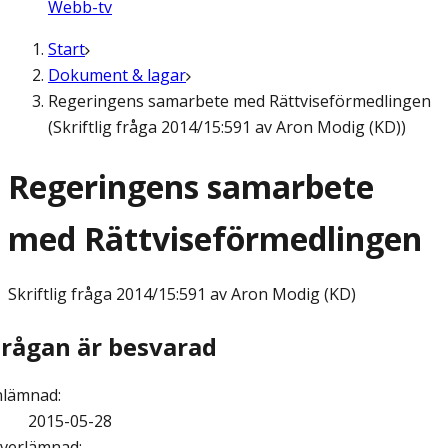
Webb-tv
Start
Dokument & lagar
Regeringens samarbete med Rättviseförmedlingen
(Skriftlig fråga 2014/15:591 av Aron Modig (KD))
Regeringens samarbete
med Rättviseförmedlingen
Skriftlig fråga
2014/15:591 av Aron Modig (KD)
Frågan är besvarad
nlämnad
:
2015-05-28
verlämnad
: