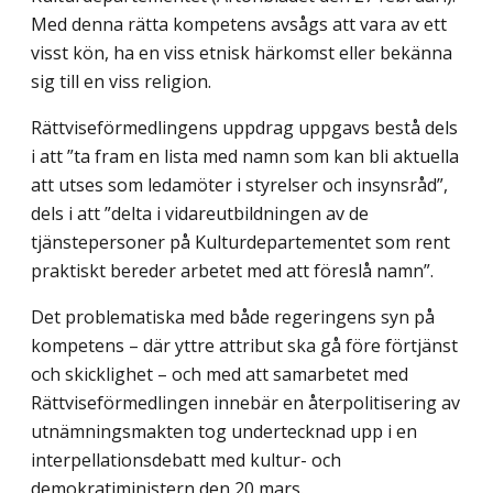
Med denna rätta kompetens avsågs att vara av ett
visst kön, ha en viss etnisk härkomst eller bekänna
sig till en viss religion.
Rättviseförmedlingens uppdrag uppgavs bestå dels
i att ”ta fram en lista med namn som kan bli aktuella
att utses som ledamöter i styrelser och insynsråd”,
dels i att ”delta i vidareutbildningen av de
tjänstepersoner på Kultur­departementet som rent
praktiskt bereder arbetet med att föreslå namn”.
Det problematiska med både regeringens syn på
kompetens – där yttre attribut ska gå före förtjänst
och skicklighet – och med att samarbetet med
Rättviseförmedlingen innebär en återpolitisering av
utnämningsmakten tog undertecknad upp i en
interpellationsdebatt med kultur- och
demokratiministern den 20 mars.