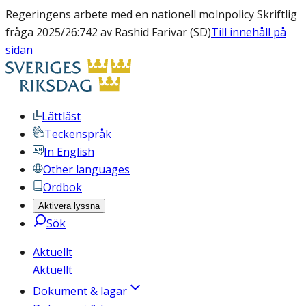
Regeringens arbete med en nationell molnpolicy Skriftlig
fråga 2025/26:742 av Rashid Farivar (SD)
Till innehåll på
sidan
Lättläst
Teckenspråk
In English
Other languages
Ordbok
Aktivera lyssna
Sök
Aktuellt
Aktuellt
Dokument & lagar