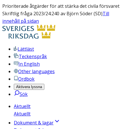
Prioriterade åtgärder för att stärka det civila försvaret
Skriftlig fråga 2023/24:240 av Björn Söder (SD)
Till
innehåll på sidan
Lättläst
Teckenspråk
In English
Other languages
Ordbok
Aktivera lyssna
Sök
Aktuellt
Aktuellt
Dokument & lagar