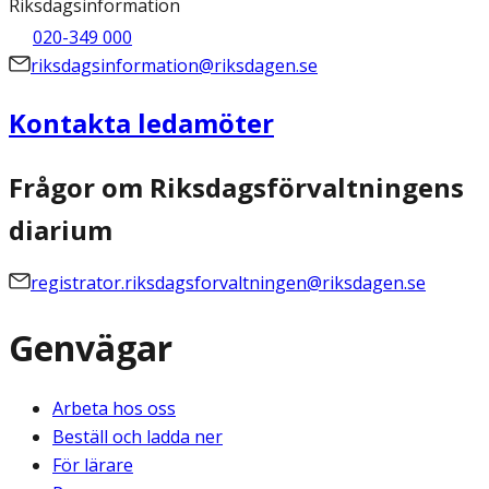
Riksdagsinformation
020-349 000
riksdagsinformation@riksdagen.se
Kontakta ledamöter
Frågor om Riksdagsförvaltningens
diarium
registrator.riksdagsforvaltningen@riksdagen.se
Genvägar
Arbeta hos oss
Beställ och ladda ner
För lärare