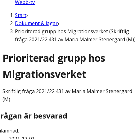
Webb-tv
Start
Dokument & lagar
Prioriterad grupp hos Migrationsverket (Skriftlig
fråga 2021/22:431 av Maria Malmer Stenergard (M))
Prioriterad grupp hos
Migrationsverket
Skriftlig fråga
2021/22:431 av Maria Malmer Stenergard
(M)
Frågan är besvarad
nlämnad
:
2021-12-01