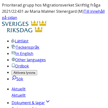
Prioriterad grupp hos Migrationsverket Skriftlig fråga
2021/22:431 av Maria Malmer Stenergard (M)
Till innehåll
på sidan
Lättläst
Teckenspråk
In English
Other languages
Ordbok
Aktivera lyssna
Sök
Aktuellt
Aktuellt
Dokument & lagar