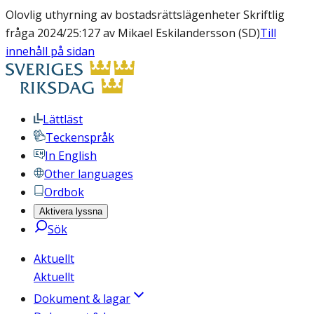
Olovlig uthyrning av bostadsrättslägenheter Skriftlig
fråga 2024/25:127 av Mikael Eskilandersson (SD)
Till
innehåll på sidan
Lättläst
Teckenspråk
In English
Other languages
Ordbok
Aktivera lyssna
Sök
Aktuellt
Aktuellt
Dokument & lagar