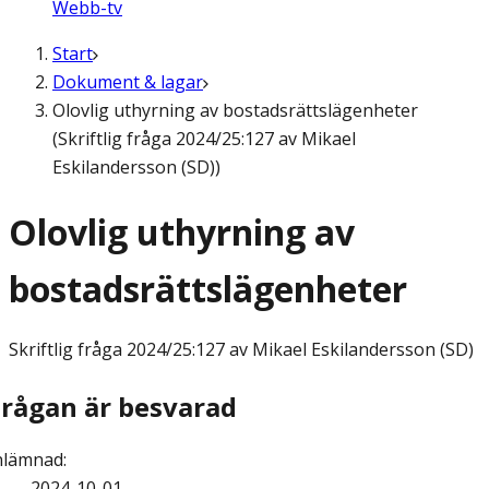
Webb-tv
Start
Dokument & lagar
Olovlig uthyrning av bostadsrättslägenheter
(Skriftlig fråga 2024/25:127 av Mikael
Eskilandersson (SD))
Olovlig uthyrning av
bostadsrättslägenheter
Skriftlig fråga
2024/25:127 av Mikael Eskilandersson (SD)
Frågan är besvarad
nlämnad
:
2024-10-01