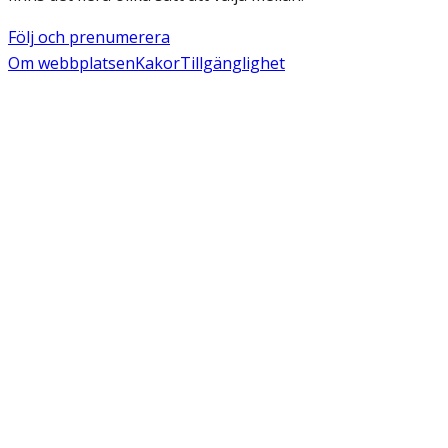
Följ och prenumerera
Om webbplatsen
Kakor
Tillgänglighet