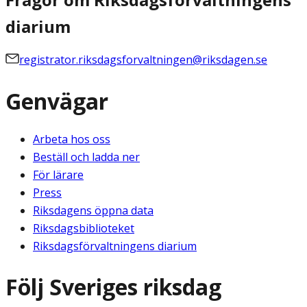
diarium
registrator.riksdagsforvaltningen@riksdagen.se
Genvägar
Arbeta hos oss
Beställ och ladda ner
För lärare
Press
Riksdagens öppna data
Riksdagsbiblioteket
Riksdagsförvaltningens diarium
Följ Sveriges riksdag