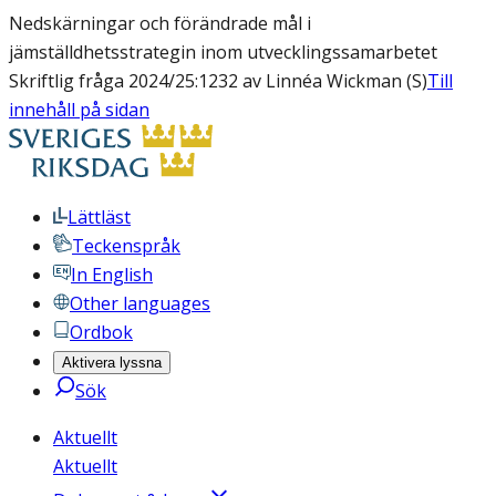
Nedskärningar och förändrade mål i
jämställdhetsstrategin inom utvecklingssamarbetet
Skriftlig fråga 2024/25:1232 av Linnéa Wickman (S)
Till
innehåll på sidan
Lättläst
Teckenspråk
In English
Other languages
Ordbok
Aktivera lyssna
Sök
Aktuellt
Aktuellt