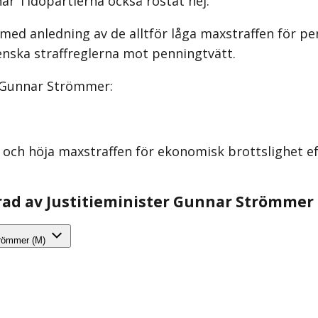
har Tidöpartierna också röstat nej.
ed anledning av de alltför låga maxstraffen för pe
enska straffreglerna mot penningtvätt.
r Gunnar Strömmer:
och höja maxstraffen för ekonomisk brottslighet eft
arad av Justitieminister Gunnar Strömmer
Strömmer (M)