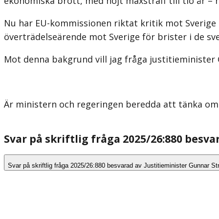
ekonomiska brott, med höjt maxstraff till tio år – 
Nu har EU-kommissionen riktat kritik mot Sverige m
överträdelseärende mot Sverige för brister i de sv
Mot denna bakgrund vill jag fråga justitieministe
Är ministern och regeringen beredda att tänka om 
Svar på skriftlig fråga 2025/26:880 besv
Svar på skriftlig fråga 2025/26:880 besvarad av Justitieminister Gunnar 