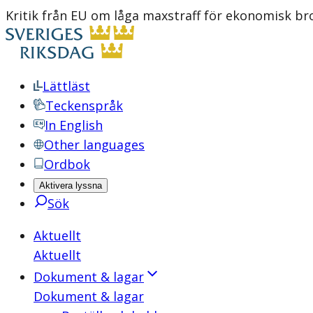
Kritik från EU om låga maxstraff för ekonomisk brot
Lättläst
Teckenspråk
In English
Other languages
Ordbok
Aktivera lyssna
Sök
Aktuellt
Aktuellt
Dokument & lagar
Dokument & lagar