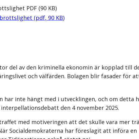
ottslighet
PDF
(
90
KB
)
 brottslighet
(
pdf
,
90
KB
)
stor del av den kriminella ekonomin är kopplad till
äringslivet och välfärden. Bolagen blir fasader för a
ar inte hängt med i utvecklingen, och om detta har jag
n interpellationsdebatt den 4 november 2025.
raffet med motiveringen att det skulle vara mer träf
är Socialdemokraterna har föreslagit att införa en n