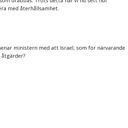
 som drabbas. Trots detta har vi nu sett hur
gera med återhållsamhet.
menar ministern med att Israel, som för närvarande
a åtgärder?