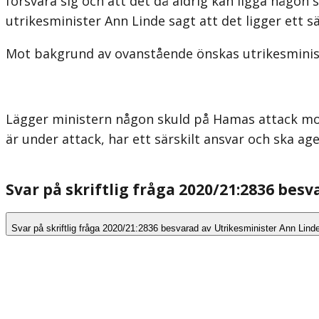
försvara sig och att det då aldrig kan ligga någon 
utrikesminister Ann Linde sagt att det ligger ett 
Mot bakgrund av ovanstående önskas utrikesminist
Lägger ministern någon skuld på Hamas attack mot 
är under attack, har ett särskilt ansvar och ska 
Svar på skriftlig fråga 2020/21:2836 bes
Svar på skriftlig fråga 2020/21:2836 besvarad av Utrikesminister Ann Lind