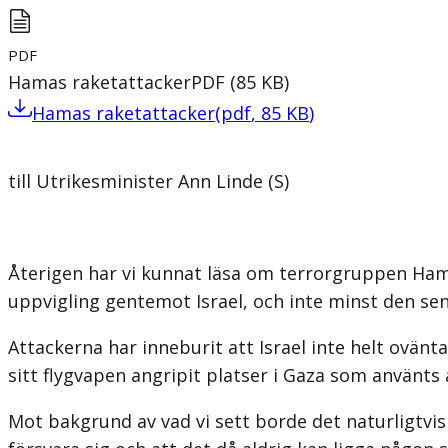
PDF
Hamas raketattacker
PDF
(
85
KB
)
Hamas raketattacker
(
pdf
,
85
KB
)
till Utrikesminister Ann Linde (S)
Återigen har vi kunnat läsa om terrorgruppen Hamas
uppvigling gentemot Israel, och inte minst den se
Attackerna har inneburit att Israel inte helt ovänt
sitt flygvapen angripit platser i Gaza som använts 
Mot bakgrund av vad vi sett borde det naturligtvis