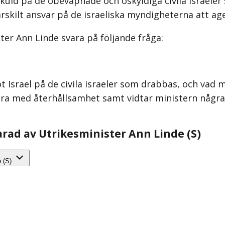
skuld på de obeväpnade och oskyldiga civila israeler
särskilt ansvar på de israeliska myndigheterna att a
er Ann Linde svara på följande fråga:
Israel på de civila israeler som drabbas, och vad 
agera med återhållsamhet samt vidtar ministern någr
varad av Utrikesminister Ann Linde (S)
e (S)