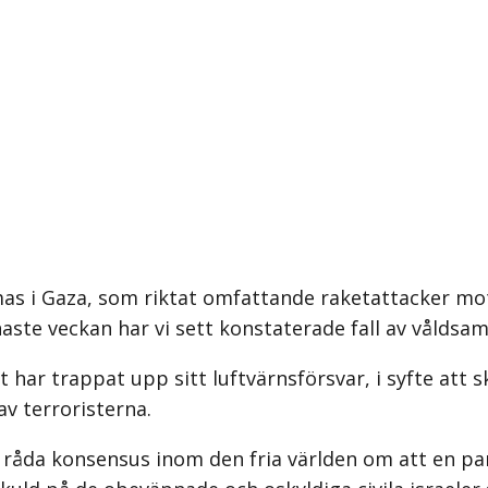
 i Gaza, som riktat omfattande raketattacker mot c
naste veckan har vi sett konstaterade fall av vålds
at har trappat upp sitt luftvärnsförsvar, i syfte att
av terroristerna.
 råda konsensus inom den fria världen om att en par