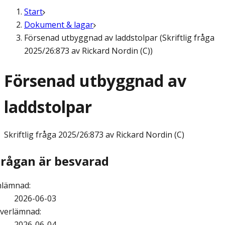
Start
Dokument & lagar
Försenad utbyggnad av laddstolpar (Skriftlig fråga
2025/26:873 av Rickard Nordin (C))
Försenad utbyggnad av
laddstolpar
Skriftlig fråga
2025/26:873 av Rickard Nordin (C)
Frågan är besvarad
nlämnad
:
2026-06-03
verlämnad
:
2026-06-04