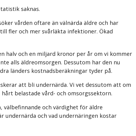
tatistik saknas.
besöker vården oftare än välnärda äldre och har
ill fler och mer svårläkta infektioner. Ökad
n halv och en miljard kronor per år om vi kommer
l inte alls äldreomsorgen. Dessutom har den nu
ndra länders kostnadsberäkningar tyder på.
skerar att bli undernärda. Vi vet dessutom att om
ag hårt belastade vård- och omsorgssektorn.
, välbefinnande och värdighet för äldre
är undernärda och vad undernäringen kostar