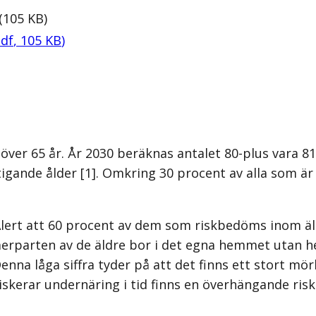
(
105
KB
)
df
,
105
KB
)
 över 65 år. År 2030 beräknas antalet 80-plus vara 8
igande ålder [1]. Omkring 30 procent av alla som är
 Alert att 60 procent av dem som riskbedöms inom äl
merparten av de äldre bor i det egna hemmet utan 
 Denna låga siffra tyder på att det finns ett stort m
kerar undernäring i tid finns en överhängande risk a