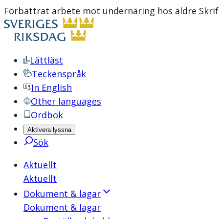
Förbättrat arbete mot undernäring hos äldre Skrif
Lättläst
Teckenspråk
In English
Other languages
Ordbok
Aktivera lyssna
Sök
Aktuellt
Aktuellt
Dokument & lagar
Dokument & lagar