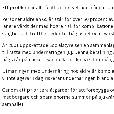
Ett problem är alltså att vi inte vet hur många so
Personer äldre än 65 år står för över 50 procent av
längre vårdtider med högre risk för komplikationer
svaghet och trötthet leder till håglöshet och i värs
År 2001 uppskattade Socialstyrelsen en sammanlag
till rätta med undernäringen [6]. Denna beräkning 
några år på nacken. Sannolikt är denna siffra mån
Utmaningen med undernäring hos äldre är komplex, 
vi inte agerar i dag riskerar undernäringen bland 
Genom att prioritera åtgärder för att förebygga o
medborgare och spara enorma summor på sjukvård.
samhället.