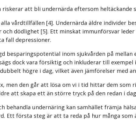
m riskerar att bli undernärda eftersom heltäckande s
 alla vårdtillfällen [4]. Undernärda äldre individer 
 och dödlighet [5]. Ett minskat immunförsvar leder t
ta fall depressioner.
d besparingspotential inom sjukvården på mellan e
sägs dock vara försiktig och inkluderar till exempe
gdubbelt högre i dag, vilket även jämförelser med a
men den går att lösa om vi i tid hittar dem som ri
äldre att skapa ett än större tryck på den redan i d
ch behandla undernäring kan samhället främja hälsa
 Ett första steg är att ta reda på hur många som 