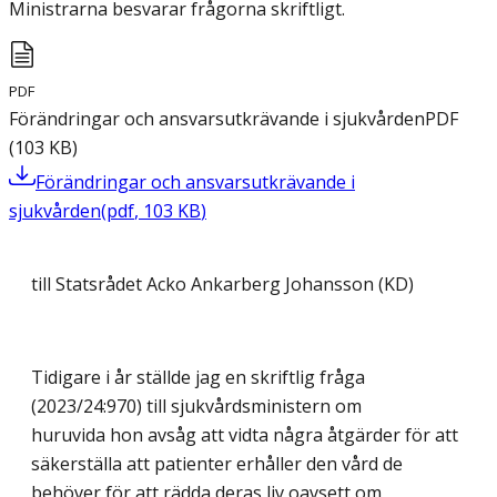
Ministrarna besvarar frågorna skriftligt.
PDF
Förändringar och ansvarsutkrävande i sjukvården
PDF
(
103
KB
)
Förändringar och ansvarsutkrävande i
sjukvården
(
pdf
,
103
KB
)
till Statsrådet Acko Ankarberg Johansson (KD)
Tidigare i år ställde jag en skriftlig fråga
(2023/24:970) till sjukvårdsministern om
huruvida hon avsåg att vidta några åtgärder för att
säkerställa att patienter erhåller den vård de
behöver för att rädda deras liv oavsett om