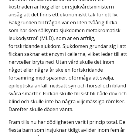
kostnaden är hög eller om sjukvårdsministern
ansåg att det finns ett ekonomiskt tak för ett liv.
Bakgrunden till frågan var en liten tvåårig flicka
som har den sällsynta sjukdomen metakromatisk
leukodystrofi (MLD), som är en ärftlig,
fortskridande sjukdom. Sjukdomen grundar sig i att
flickan saknar ett enzym i cellerna, vilket leder till att
nervceller bryts ned. Utan vård skulle det inom
något eller några år ske en fortskridande
försämring med spasmer, oförmåga att svälja,
epileptiska anfall, nedsatt syn och hörsel och ibland
svåra smärtor. Flickan skulle till sist bli både döv och
blind och skulle inte ha några viljemässiga rörelser.
Därefter skulle döden vänta.
Fram tills nu har dödligheten varit i princip total. De
flesta barn som insjuknar tidigt avlider inom fem år