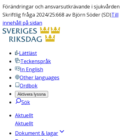
Förändringar och ansvarsutkrävande i sjukvården
Skriftlig fråga 2024/25:668 av Björn Söder (SD)
Till
innehåll på sidan
Lättläst
Teckenspråk
In English
Other languages
Ordbok
Aktivera lyssna
Sök
Aktuellt
Aktuellt
Dokument & lagar