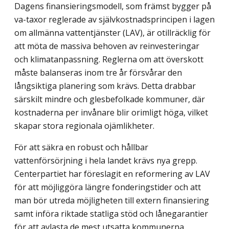
Dagens finansieringsmodell, som främst bygger på
va-taxor reglerade av självkostnadsprincipen i lagen
om allmänna vattentjänster (LAV), är otillräcklig för
att möta de massiva behoven av reinvesteringar
och klimatanpassning. Reglerna om att överskott
måste balanseras inom tre år försvårar den
långsiktiga planering som krävs. Detta drabbar
särskilt mindre och glesbefolkade kommuner, där
kostnaderna per invånare blir orimligt höga, vilket
skapar stora regionala ojämlikheter.
För att säkra en robust och hållbar
vattenförsörjning i hela landet krävs nya grepp.
Centerpartiet har föreslagit en reformering av LAV
för att möjliggöra längre fonderingstider och att
man bör utreda möjligheten till extern finansiering
samt införa riktade statliga stöd och lånegarantier
för att avlasta de mest utsatta kommunerna.