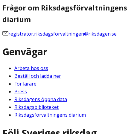
Frågor om Riksdagsförvaltningens
diarium
registrator.riksdagsforvaltningen@riksdagen.se
Genvägar
Arbeta hos oss
Beställ och ladda ner
För lärare
Press
Riksdagens öppna data
Riksdagsbiblioteket
Riksdagsförvaltningens diarium
Följ Sveriges riksdag