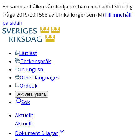
En sammanhållen vårdkedja för barn med adhd Skriftlig
fråga 2019/20:1568 av Ulrika Jörgensen (M)
Till innehåll
på sidan
Lättläst
Teckenspråk
In English
Other languages
Ordbok
Aktivera lyssna
Sök
Aktuellt
Aktuellt
Dokument & lagar