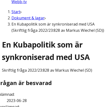
Webb-tv
Start
Dokument & lagar
En Kubapolitik som är synkroniserad med USA
(Skriftlig fråga 2022/23:828 av Markus Wiechel (SD))
En Kubapolitik som är
synkroniserad med USA
Skriftlig fråga
2022/23:828 av Markus Wiechel (SD)
Frågan är besvarad
nlämnad
:
2023-06-28
verlämnad
: