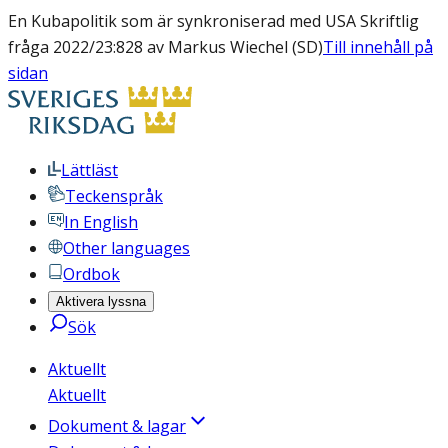
En Kubapolitik som är synkroniserad med USA Skriftlig
fråga 2022/23:828 av Markus Wiechel (SD)
Till innehåll på
sidan
Lättläst
Teckenspråk
In English
Other languages
Ordbok
Aktivera lyssna
Sök
Aktuellt
Aktuellt
Dokument & lagar