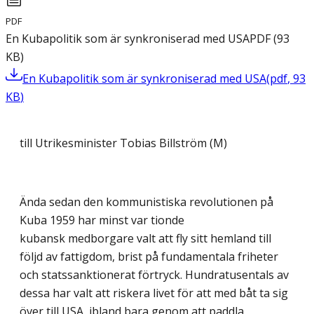
PDF
En Kubapolitik som är synkroniserad med USA
PDF
(
93
KB
)
En Kubapolitik som är synkroniserad med USA
(
pdf
,
93
KB
)
till Utrikesminister Tobias Billström (M)
Ända sedan den kommunistiska revolutionen på
Kuba 1959 har minst var tionde
kubansk medborgare valt att fly sitt hemland till
följd av fattigdom, brist på fundamentala friheter
och statssanktionerat förtryck. Hundratusentals av
dessa har valt att riskera livet för att med båt ta sig
över till USA, ibland bara genom att paddla