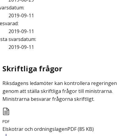
varsdatum
:
2019-09-11
esvarad
:
2019-09-11
ista svarsdatum
:
2019-09-11
Skriftliga frågor
Riksdagens ledamöter kan kontrollera regeringen
genom att ställa skriftliga frågor till ministrarna.
Ministrarna besvarar frågorna skriftligt.
PDF
Elskotrar och ordningslagen
PDF
(
85
KB
)