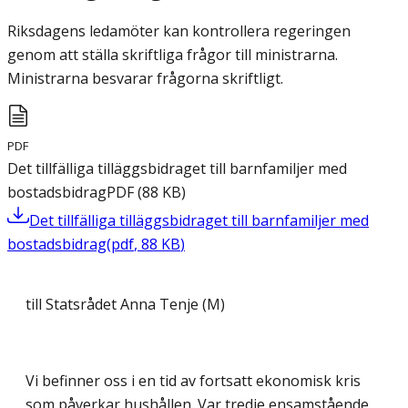
Riksdagens ledamöter kan kontrollera regeringen
genom att ställa skriftliga frågor till ministrarna.
Ministrarna besvarar frågorna skriftligt.
PDF
Det tillfälliga tilläggsbidraget till barnfamiljer med
bostadsbidrag
PDF
(
88
KB
)
Det tillfälliga tilläggsbidraget till barnfamiljer med
bostadsbidrag
(
pdf
,
88
KB
)
till Statsrådet Anna Tenje (M)
Vi befinner oss i en tid av fortsatt ekonomisk kris
som påverkar hushållen. Var tredje ensamstående