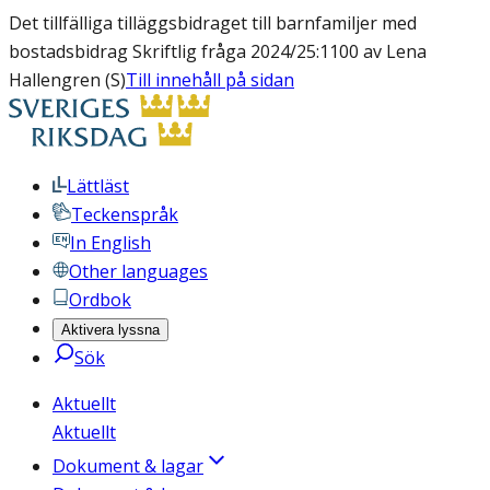
Det tillfälliga tilläggsbidraget till barnfamiljer med
bostadsbidrag Skriftlig fråga 2024/25:1100 av Lena
Hallengren (S)
Till innehåll på sidan
Lättläst
Teckenspråk
In English
Other languages
Ordbok
Aktivera lyssna
Sök
Aktuellt
Aktuellt
Dokument & lagar