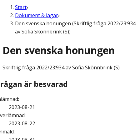
Start
Dokument & lagar
Den svenska honungen (Skriftlig fråga 2022/23:934
av Sofia Skönnbrink (S))
Den svenska honungen
Skriftlig fråga
2022/23:934 av Sofia Skönnbrink (S)
Frågan är besvarad
nlämnad
:
2023-08-21
verlämnad
:
2023-08-22
nmäld
:
2023-08-31