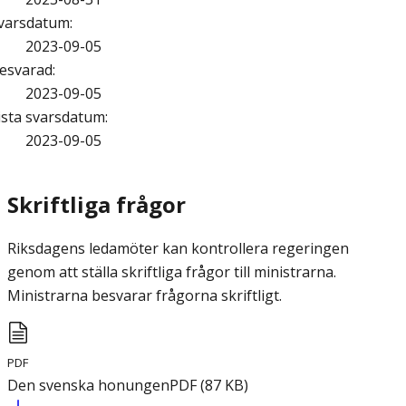
varsdatum
:
2023-09-05
esvarad
:
2023-09-05
ista svarsdatum
:
2023-09-05
Skriftliga frågor
Riksdagens ledamöter kan kontrollera regeringen
genom att ställa skriftliga frågor till ministrarna.
Ministrarna besvarar frågorna skriftligt.
PDF
Den svenska honungen
PDF
(
87
KB
)