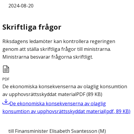
2024-08-20
Skriftliga frågor
Riksdagens ledamöter kan kontrollera regeringen
genom att ställa skriftliga frågor till ministrarna.
Ministrarna besvarar frågorna skriftligt.
PDF
De ekonomiska konsekvenserna av olaglig konsumtion
av upphovsrättsskyddat material
PDF
(
89
KB
)
De ekonomiska konsekvenserna av olaglig
konsumtion av upphovsrättsskyddat material
(
pdf
,
89
KB
)
till Finansminister Elisabeth Svantesson (M)