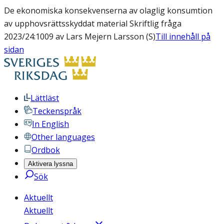
De ekonomiska konsekvenserna av olaglig konsumtion
av upphovsrättsskyddat material Skriftlig fråga
2023/24:1009 av Lars Mejern Larsson (S)
Till innehåll på
sidan
Lättläst
Teckenspråk
In English
Other languages
Ordbok
Aktivera lyssna
Sök
Aktuellt
Aktuellt