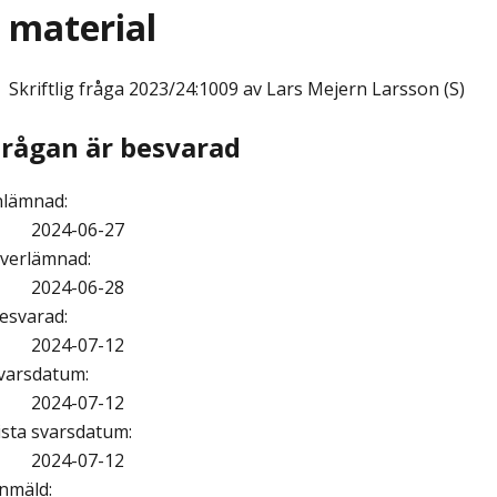
material
Skriftlig fråga
2023/24:1009 av Lars Mejern Larsson (S)
Frågan är besvarad
nlämnad
:
2024-06-27
verlämnad
:
2024-06-28
esvarad
:
2024-07-12
varsdatum
:
2024-07-12
ista svarsdatum
:
2024-07-12
nmäld
: