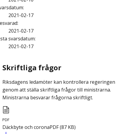
varsdatum
:
2021-02-17
esvarad
:
2021-02-17
ista svarsdatum
:
2021-02-17
Skriftliga frågor
Riksdagens ledamöter kan kontrollera regeringen
genom att ställa skriftliga frågor till ministrarna.
Ministrarna besvarar frågorna skriftligt.
PDF
Däckbyte och corona
PDF
(
87
KB
)