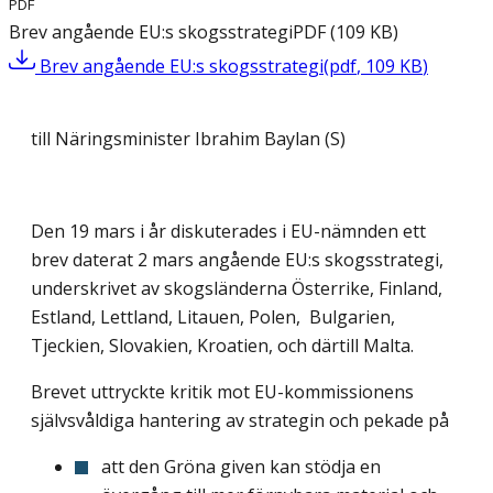
PDF
Brev angående EU:s skogsstrategi
PDF
(
109
KB
)
Brev angående EU:s skogsstrategi
(
pdf
,
109
KB
)
till Näringsminister Ibrahim Baylan (S)
Den 19 mars i år diskuterades i EU-nämnden ett
brev daterat 2 mars angående EU:s skogsstrategi,
underskrivet av skogsländerna Österrike, Finland,
Estland, Lettland, Litauen, Polen, Bulgarien,
Tjeckien, Slovakien, Kroatien, och därtill Malta.
Brevet uttryckte kritik mot EU-kommissionens
självsvåldiga hantering av strategin och pekade på
att den Gröna given kan stödja en