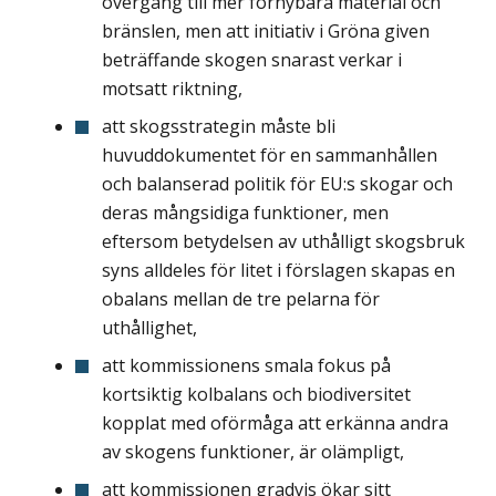
övergång till mer förnybara material och
bränslen, men att initiativ i Gröna given
beträffande skogen snarast verkar i
motsatt riktning,
att skogsstrategin måste bli
huvuddokumentet för en sammanhållen
och balanserad politik för EU:s skogar och
deras mångsidiga funktioner, men
eftersom betydelsen av uthålligt skogsbruk
syns alldeles för litet i förslagen skapas en
obalans mellan de tre pelarna för
uthållighet,
att kommissionens smala fokus på
kortsiktig kolbalans och biodiversitet
kopplat med oförmåga att erkänna andra
av skogens funktioner, är olämpligt,
att kommissionen gradvis ökar sitt