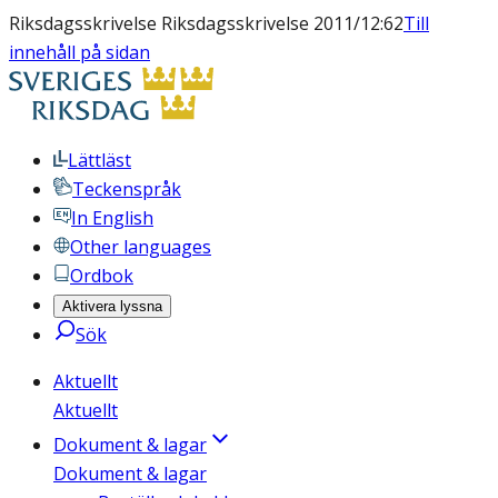
Riksdagsskrivelse Riksdagsskrivelse 2011/12:62
Till
innehåll på sidan
Lättläst
Teckenspråk
In English
Other languages
Ordbok
Aktivera lyssna
Sök
Aktuellt
Aktuellt
Dokument & lagar
Dokument & lagar