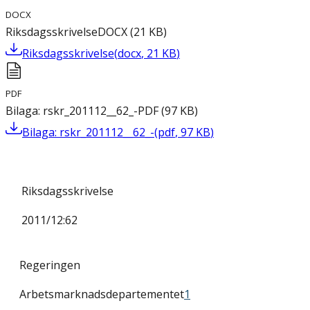
DOCX
Riksdagsskrivelse
DOCX
(
21
KB
)
Riksdagsskrivelse
(
docx
,
21
KB
)
PDF
Bilaga: rskr_201112__62_-
PDF
(
97
KB
)
Bilaga: rskr_201112__62_-
(
pdf
,
97
KB
)
Riksdagsskrivelse
2011/12:62
Regeringen
Arbetsmarknadsdepartementet
1