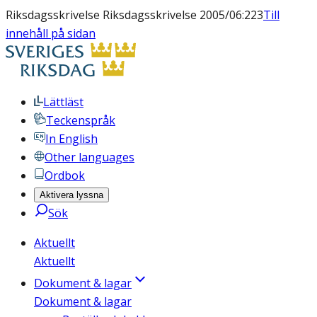
Riksdagsskrivelse Riksdagsskrivelse 2005/06:223
Till
innehåll på sidan
Lättläst
Teckenspråk
In English
Other languages
Ordbok
Aktivera lyssna
Sök
Aktuellt
Aktuellt
Dokument & lagar
Dokument & lagar