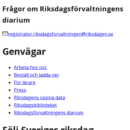
Frågor om Riksdagsförvaltningens
diarium
registrator.riksdagsforvaltningen@riksdagen.se
Genvägar
Arbeta hos oss
Beställ och ladda ner
För lärare
Press
Riksdagens öppna data
Riksdagsbiblioteket
Riksdagsförvaltningens diarium
Följ Sveriges riksdag