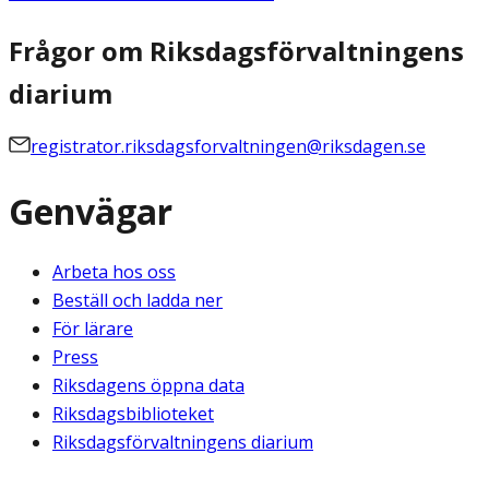
Frågor om Riksdagsförvaltningens
diarium
registrator.riksdagsforvaltningen@riksdagen.se
Genvägar
Arbeta hos oss
Beställ och ladda ner
För lärare
Press
Riksdagens öppna data
Riksdagsbiblioteket
Riksdagsförvaltningens diarium