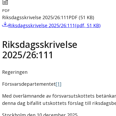
PDF
Riksdagsskrivelse 2025/26:111
PDF
(
51
KB
)
Riksdagsskrivelse 2025/26:111
(
pdf
,
51
KB
)
Riksdagsskrivelse
2025/26:111
Regeringen
Försvarsdepartementet
[1]
Med överlämnande av försvarsutskottets betänkand
denna dag bifallit utskottets förslag till riksdagsbe
Stockholm den 10 december 2025