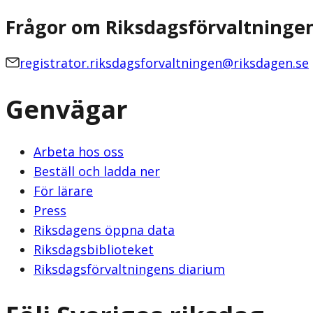
Frågor om Riksdagsförvaltninge
registrator.riksdagsforvaltningen@riksdagen.se
Genvägar
Arbeta hos oss
Beställ och ladda ner
För lärare
Press
Riksdagens öppna data
Riksdagsbiblioteket
Riksdagsförvaltningens diarium