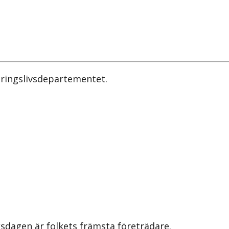
näringslivsdepartementet.
iksdagen är folkets främsta företrädare.