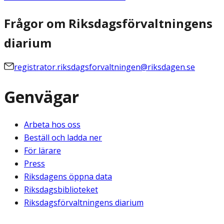
Frågor om Riksdagsförvaltningens
diarium
registrator.riksdagsforvaltningen@riksdagen.se
Genvägar
Arbeta hos oss
Beställ och ladda ner
För lärare
Press
Riksdagens öppna data
Riksdagsbiblioteket
Riksdagsförvaltningens diarium