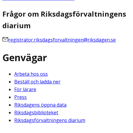
Frågor om Riksdagsförvaltningens
diarium
registrator.riksdagsforvaltningen@riksdagen.se
Genvägar
Arbeta hos oss
Beställ och ladda ner
För lärare
Press
Riksdagens öppna data
Riksdagsbiblioteket
Riksdagsförvaltningens diarium