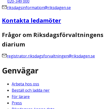
020-349 000
riksdagsinformation@riksdagen.se
Kontakta ledamöter
Frågor om Riksdagsförvaltningens
diarium
registrator.riksdagsforvaltningen@riksdagen.se
Genvägar
Arbeta hos oss
Beställ och ladda ner
För lärare
Press