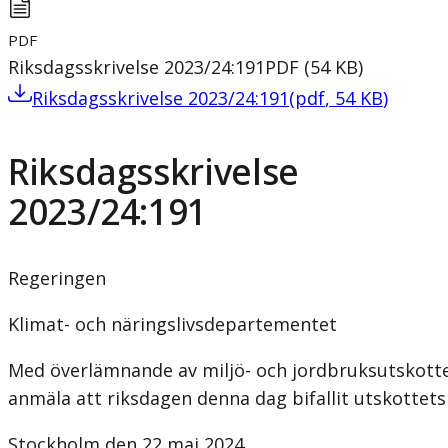
PDF
Riksdagsskrivelse 2023/24:191
PDF
(
54
KB
)
Riksdagsskrivelse 2023/24:191
(
pdf
,
54
KB
)
Riksdagsskrivelse
2023/24:191
Regeringen
Klimat- och näringslivsdepartementet
Med överlämnande av miljö- och jordbruksutskottet
anmäla att riksdagen denna dag bifallit utskottets 
Stockholm den 22 maj 2024