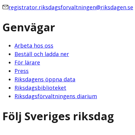
registrator.riksdagsforvaltningen@riksdagen.se
Genvägar
Arbeta hos oss
Beställ och ladda ner
För lärare
Press
Riksdagens öppna data
Riksdagsbiblioteket
Riksdagsförvaltningens diarium
Följ Sveriges riksdag