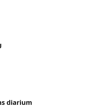
U
ns diarium