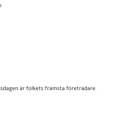
relsen
iksdagen är folkets främsta företrädare.