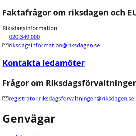
Faktafrågor om riksdagen och E
Riksdagsinformation
020-349 000
riksdagsinformation@riksdagen.se
Kontakta ledamöter
Frågor om Riksdagsförvaltninge
registrator.riksdagsforvaltningen@riksdagen.se
Genvägar