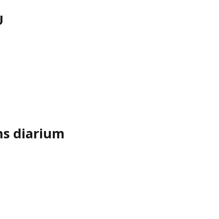
U
ns diarium