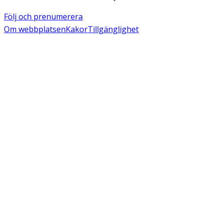
Följ och prenumerera
Om webbplatsen
Kakor
Tillgänglighet