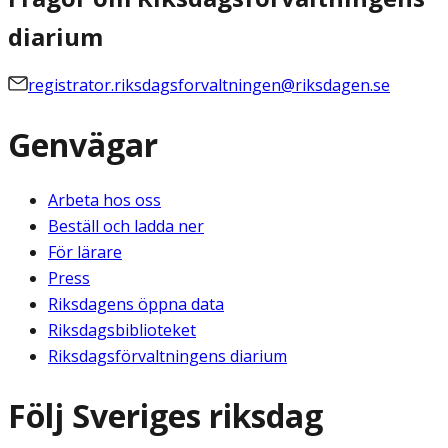
diarium
registrator.riksdagsforvaltningen@riksdagen.se
Genvägar
Arbeta hos oss
Beställ och ladda ner
För lärare
Press
Riksdagens öppna data
Riksdagsbiblioteket
Riksdagsförvaltningens diarium
Följ Sveriges riksdag