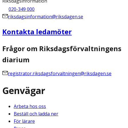
Riksdagsinformation
020-349 000
riksdagsinformation@riksdagen.se
Kontakta ledamöter
Frågor om Riksdagsförvaltningens
diarium
registrator.riksdagsforvaltningen@riksdagen.se
Genvägar
Arbeta hos oss
Beställ och ladda ner
För lärare