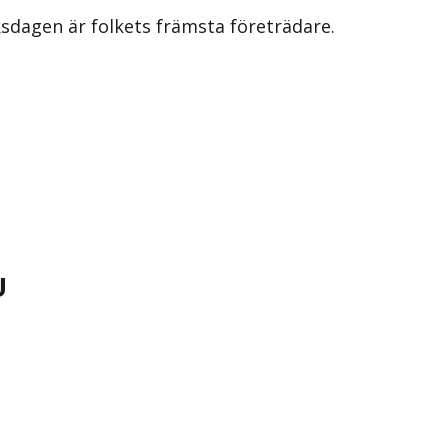
iksdagen är folkets främsta företrädare.
U