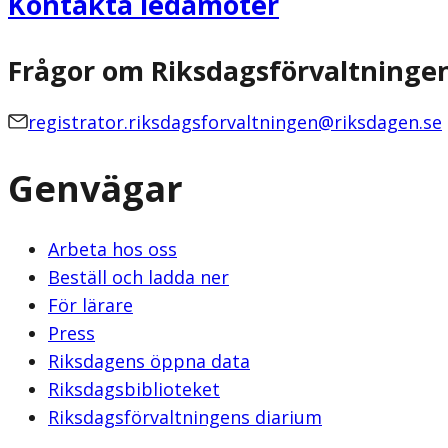
Kontakta ledamöter
Frågor om Riksdagsförvaltninge
registrator.riksdagsforvaltningen@riksdagen.se
Genvägar
Arbeta hos oss
Beställ och ladda ner
För lärare
Press
Riksdagens öppna data
Riksdagsbiblioteket
Riksdagsförvaltningens diarium