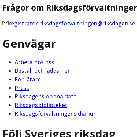
Frågor om Riksdagsförvaltninge
registrator.riksdagsforvaltningen@riksdagen.se
Genvägar
Arbeta hos oss
Beställ och ladda ner
För lärare
Press
Riksdagens öppna data
Riksdagsbiblioteket
Riksdagsförvaltningens diarium
Följ Sveriges riksdag