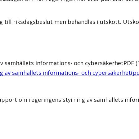
lag till riksdagsbeslut men behandlas i utskott. Uts
av samhällets informations- och cybersäkerhet
PDF
(
g av samhällets informations- och cybersäkerhet
(
pd
rapport om regeringens styrning av samhällets info