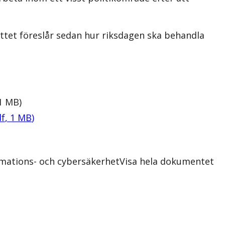
kottet föreslår sedan hur riksdagen ska behandla
1
MB
)
f
,
1
MB
)
rmations- och cybersäkerhet
Visa hela dokumentet