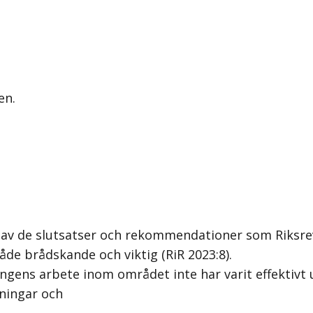
en.
g av de slutsatser och rekommendationer som Riksre
de brådskande och viktig (RiR 2023:8).
ingens arbete inom området inte har varit effektivt 
gningar och