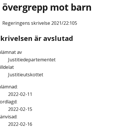
övergrepp mot barn
Regeringens skrivelse
2021/22:105
Skrivelsen är avslutad
nlämnat av
Justitiedepartementet
illdelat
Justitieutskottet
nlämnad
:
2022-02-11
ordlagd
:
2022-02-15
änvisad
:
2022-02-16