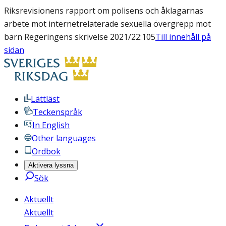
Riksrevisionens rapport om polisens och åklagarnas
arbete mot internetrelaterade sexuella övergrepp mot
barn Regeringens skrivelse 2021/22:105
Till innehåll på
sidan
Lättläst
Teckenspråk
In English
Other languages
Ordbok
Aktivera lyssna
Sök
Aktuellt
Aktuellt