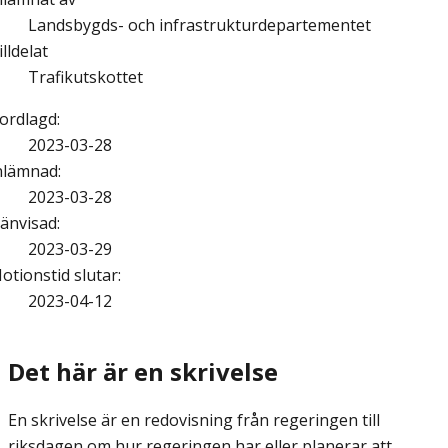
Landsbygds- och infrastrukturdepartementet
illdelat
Trafikutskottet
ordlagd
:
2023-03-28
nlämnad
:
2023-03-28
änvisad
:
2023-03-29
otionstid slutar
:
2023-04-12
Det här är en skrivelse
En skrivelse är en redovisning från regeringen till
riksdagen om hur regeringen har eller planerar att