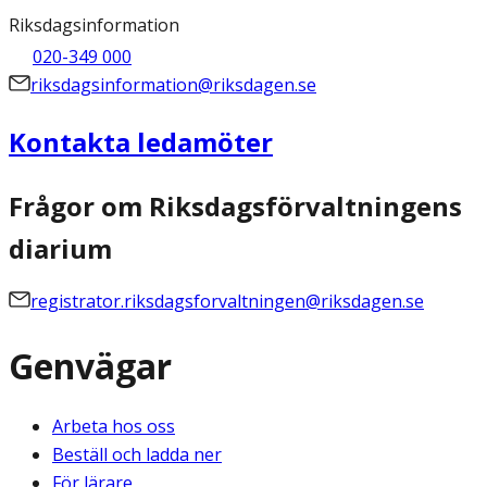
Riksdagsinformation
020-349 000
riksdagsinformation@riksdagen.se
Kontakta ledamöter
Frågor om Riksdagsförvaltningens
diarium
registrator.riksdagsforvaltningen@riksdagen.se
Genvägar
Arbeta hos oss
Beställ och ladda ner
För lärare