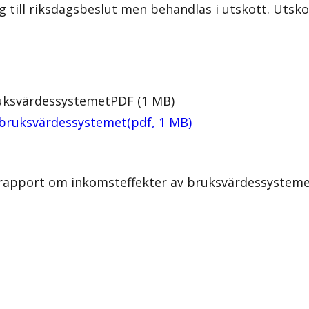
lag till riksdagsbeslut men behandlas i utskott. Uts
ruksvärdessystemet
PDF
(
1
MB
)
 bruksvärdessystemet
(
pdf
,
1
MB
)
s rapport om inkomsteffekter av bruksvärdessystem