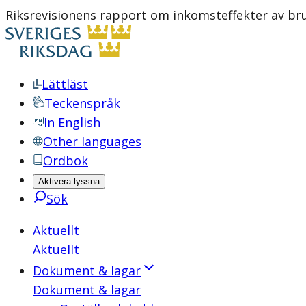
Riksrevisionens rapport om inkomsteffekter av br
Lättläst
Teckenspråk
In English
Other languages
Ordbok
Aktivera lyssna
Sök
Aktuellt
Aktuellt
Dokument & lagar
Dokument & lagar