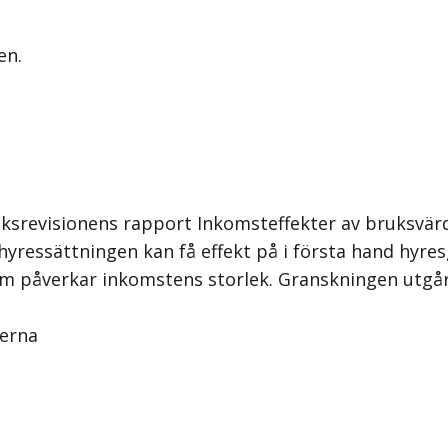
en.
iksrevisionens rapport Inkomsteffekter av bruksvärd
hyressättningen kan få effekt på i första hand hyr
m påverkar inkomstens storlek. Granskningen utgår f
lerna